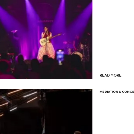
R
E
A
D
M
O
R
E
R
E
A
D
M
O
R
E
MÉDIATION & CONC