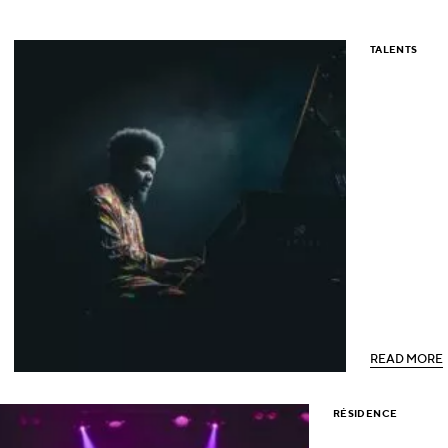
TALENTS
R
E
A
D
M
O
R
E
R
E
A
D
M
O
R
E
RÉSIDENCE