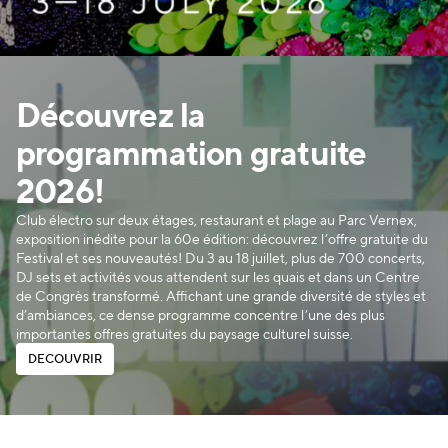
Découvrez la
programmation gratuite
2026!
Club électro sur deux étages, restaurant et plage au Parc Vernex,
exposition inédite pour la 60e édition: découvrez l’offre gratuite du
Festival et ses nouveautés! Du 3 au 18 juillet, plus de 700 concerts,
DJ sets et activités vous attendent sur les quais et dans un Centre
de Congrès transformé. Affichant une grande diversité de styles et
d’ambiances, ce dense programme concentre l’une des plus
importantes offres gratuites du paysage culturel suisse.
D
É
C
O
U
V
R
I
R
D
É
C
O
U
V
R
I
R