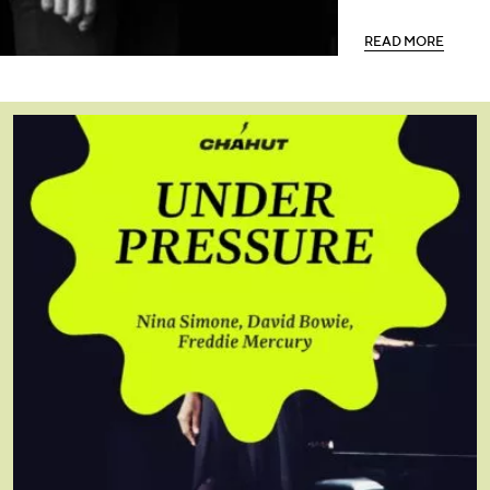
R
E
A
D
M
O
R
E
R
E
A
D
M
O
R
E