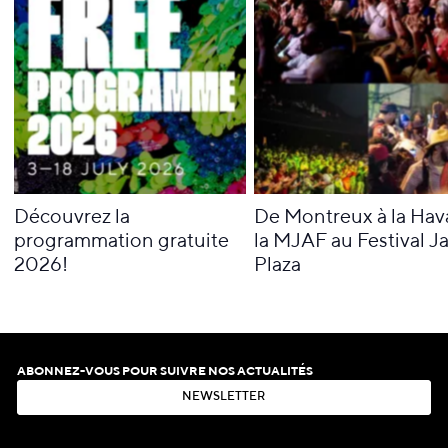
Découvrez la
De Montreux à la Hav
programmation gratuite
la MJAF au Festival J
2026!
Plaza
ABONNEZ-VOUS POUR SUIVRE NOS ACTUALITÉS
N
E
W
S
L
E
T
T
E
R
N
E
W
S
L
E
T
T
E
R