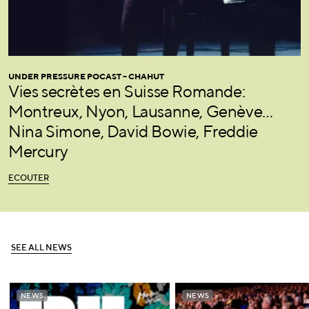
UNDER PRESSURE POCAST – CHAHUT
Vies secrètes en Suisse Romande:
Montreux, Nyon, Lausanne, Genève…
Nina Simone, David Bowie, Freddie
Mercury
É
C
O
U
T
E
R
É
C
O
U
T
E
R
S
E
E
A
L
L
N
E
W
S
S
E
E
A
L
L
N
E
W
S
NEWS
NEWS
NEWS
NEWS