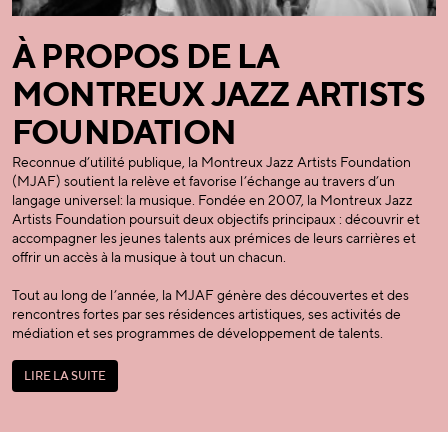
À PROPOS DE LA
MONTREUX JAZZ ARTISTS
FOUNDATION
Reconnue d’utilité publique, la Montreux Jazz Artists Foundation
(MJAF) soutient la relève et favorise l’échange au travers d’un
langage universel: la musique. Fondée en 2007, la Montreux Jazz
Artists Foundation poursuit deux objectifs principaux :
découvrir
et
accompagner
les jeunes talents aux prémices de leurs carrières et
offrir un accès
à la musique à tout un chacun.
Tout au long de l’année, la MJAF génère des découvertes et des
rencontres fortes par ses résidences artistiques, ses activités de
médiation et ses programmes de développement de talents.
L
I
R
E
L
A
S
U
I
T
E
L
I
R
E
L
A
S
U
I
T
E