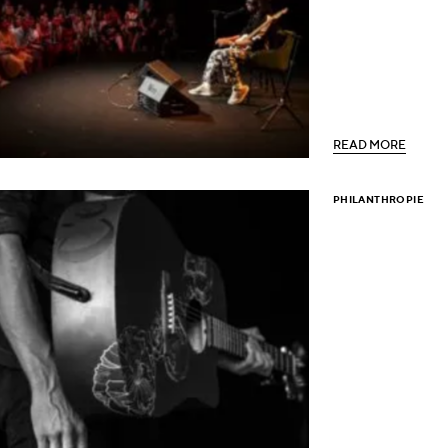
R
E
A
D
M
O
R
E
R
E
A
D
M
O
R
E
PHILANTHROPIE