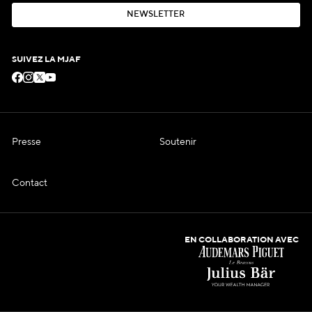
N
E
W
S
L
E
T
T
E
R
N
E
W
S
L
E
T
T
E
R
SUIVEZ LA MJAF
Presse
Soutenir
Contact
EN COLLABORATION AVEC