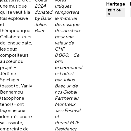
jazz suisse crée
Coeur
votes
Heritage
une musique
2024
uniques
EDITION
qui se veut à la
donated
remportera
0
fois explosive
by Bank
le matériel
et
Julius
de musique
thérapeutique.
Baer
de son choix
Collaborateurs
pour une
de longue date,
valeur de
les deux
CHF
compositeurs
8’000.–. Ce
au cœur du
prix
projet –
exceptionnel
Jérôme
est offert
Spichiger
par
Julius
(basse) et Yaniv
Baer
, un de
Benhamou
nos Global
(saxophone
Partners au
ténor) – ont
Montreux
façonné une
Jazz Festival
identité sonore
et
saisissante,
durant MJF
empreinte de
Residency.