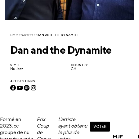
DAN AND THE DYNAMITE
HOME
ARTISTE
Dan and the Dynamite
STYLE
COUNTRY
Nu Jazz
CH
ARTIST'S LINKS
Formé en
Prix
L’artiste
2023, ce
Coup
ayant obtenu
V
O
T
E
R
V
O
T
E
R
groupe de nu
de
le plus de
MJF