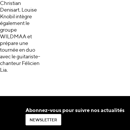
Christian
Denisart. Louise
Knobil intègre
également le
groupe
WILDMAA et
prépare une
tournée en duo
avec le guitariste-
chanteur Félicien
Lia.
Abonnez-vous pour suivre nos actualités
N
E
W
S
L
E
T
T
E
R
N
E
W
S
L
E
T
T
E
R