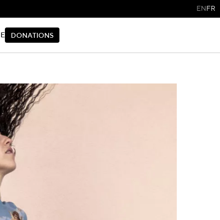
EN
FR
IE
D
O
N
A
T
I
O
N
S
D
O
N
A
T
I
O
N
S