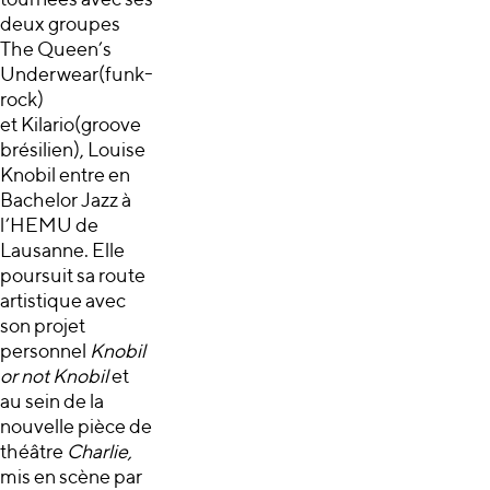
tournées avec ses
deux groupes
The Queen’s
Underwear(funk-
rock)
et Kilario(groove
brésilien), Louise
Knobil entre en
Bachelor Jazz à
l’HEMU de
Lausanne. Elle
poursuit sa route
artistique avec
son projet
personnel
Knobil
or not Knobil
et
au sein de la
nouvelle pièce de
théâtre
Charlie,
mis en scène par