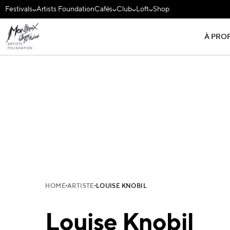
Festivals
Artists Foundation
Cafés
Club
Loft
Shop
À PRO
HOME
ARTISTE
LOUISE KNOBIL
Louise Knobil