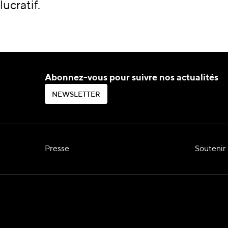
lucratif.
Abonnez-vous pour suivre nos actualités
N
E
W
S
L
E
T
T
E
R
N
E
W
S
L
E
T
T
E
R
Presse
Soutenir