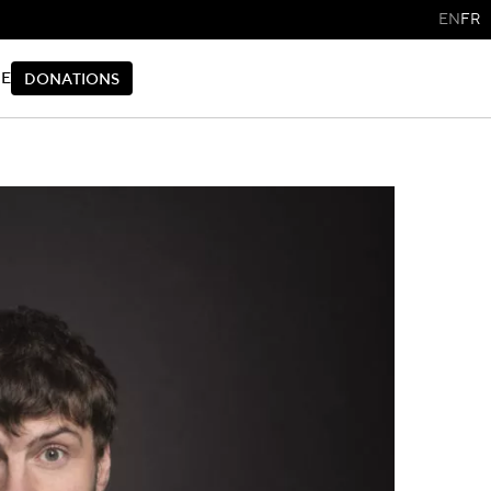
EN
FR
IE
D
O
N
A
T
I
O
N
S
D
O
N
A
T
I
O
N
S