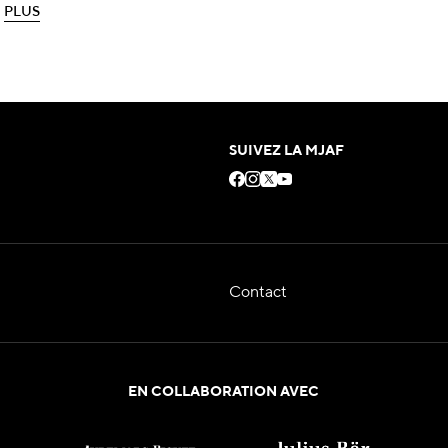
P
L
U
S
P
L
U
S
SUIVEZ LA MJAF
Contact
EN COLLABORATION AVEC