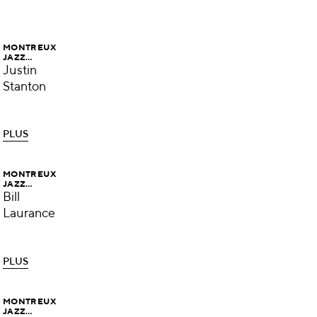
MONTREUX
JAZZ
ACADEMY
Justin
MENTOR
Stanton
P
L
U
S
P
L
U
S
MONTREUX
JAZZ
ACADEMY
Bill
MENTOR
Laurance
P
L
U
S
P
L
U
S
MONTREUX
JAZZ