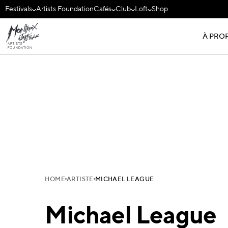
Festivals
Artists Foundation
Cafés
Club
Loft
Shop
À PRO
HOME
ARTISTE
MICHAEL LEAGUE
Michael League