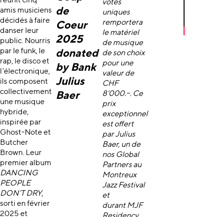
réunit cinq
votes
de
amis musiciens
uniques
décidés à faire
remportera
Coeur
danser leur
le matériel
2025
public. Nourris
de musique
par le funk, le
donated
de son choix
rap, le disco et
pour une
by Bank
l’électronique,
valeur de
Julius
ils composent
CHF
collectivement
8’000.–. Ce
Baer
une musique
prix
hybride,
exceptionnel
inspirée par
est offert
Ghost-Note et
par
Julius
Butcher
Baer
, un de
Brown. Leur
nos Global
premier album
Partners au
DANCING
Montreux
PEOPLE
Jazz Festival
DON’T DRY
,
et
sorti en février
durant MJF
2025 et
Residency.