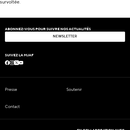
survoltée.
ABONNEZ-VOUS POUR SUIVRE NOS ACTUALITÉS
N
E
W
S
L
E
T
T
E
R
N
E
W
S
L
E
T
T
E
R
SUIVEZ LA MJAF
Presse
Soutenir
Contact