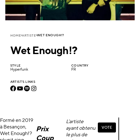
WET ENOUGH!?
HOME
ARTISTE
Wet Enough!?
STYLE
COUNTRY
Hyperfunk
FR
ARTIST'S LINKS
Formé en 2019
L’artiste
à Besançon,
Prix
ayant obtenu
V
O
T
E
V
O
T
E
Wet Enough!?
le plus de
Coup