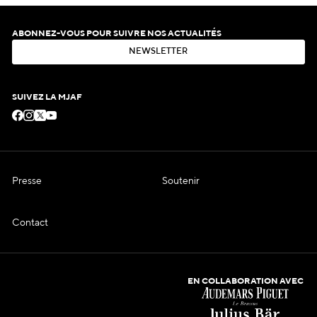
ABONNEZ-VOUS POUR SUIVRE NOS ACTUALITÉS
N
E
W
S
L
E
T
T
E
R
N
E
W
S
L
E
T
T
E
R
SUIVEZ LA MJAF
Presse
Soutenir
Contact
EN COLLABORATION AVEC