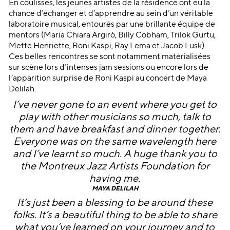
En coulisses, les jeunes artistes de la résidence ont eu la
chance d’échanger et d’apprendre au sein d’un véritable
laboratoire musical, entourés par une brillante équipe de
mentors (Maria Chiara Argirò, Billy Cobham, Trilok Gurtu,
Mette Henriette, Roni Kaspi, Ray Lema et Jacob Lusk).
Ces belles rencontres se sont notamment matérialisées
sur scène lors d’intenses jam sessions ou encore lors de
l’apparition surprise de Roni Kaspi au concert de Maya
Delilah.
I’ve never gone to an event where you get to
play with other musicians so much, talk to
them and have breakfast and dinner together.
Everyone was on the same wavelength here
and I’ve learnt so much. A huge thank you to
the Montreux Jazz Artists Foundation for
having me.
MAYA DELILAH
It’s just been a blessing to be around these
folks. It’s a beautiful thing to be able to share
what you’ve learned on your journey and to