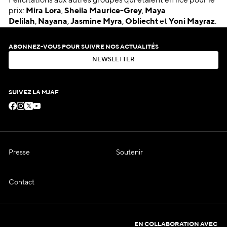
Félicitations aux autres groupes qui étaient en lice pour le
prix:
Mira Lora
,
Sheila Maurice-Grey
,
Maya
Delilah
,
Nayana
,
Jasmine Myra
,
Obliecht
et
Yoni Mayraz
.
ABONNEZ-VOUS POUR SUIVRE NOS ACTUALITÉS
N
E
W
S
L
E
T
T
E
R
N
E
W
S
L
E
T
T
E
R
SUIVEZ LA MJAF
Presse
Soutenir
Contact
EN COLLABORATION AVEC